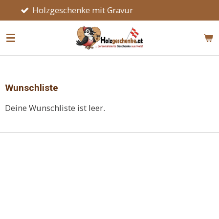
zgeschenke mit Gravur
Hand
Zum
Hauptinhalt
springen
Wunschliste
Deine Wunschliste ist leer.