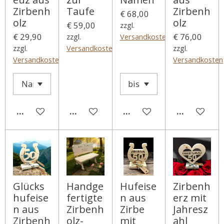
Zirbenh
Taufe
Zirbenh
€ 68,00
olz
olz
€ 59,00
zzgl.
€ 29,90
€ 76,00
zzgl.
Versandkosten
zzgl.
Versandkosten
zzgl.
Versandkosten
Versandkosten
DETAILS ANZEIGEN
DETAILS ANZEIGEN
DETAILS ANZEIGEN
DETAILS A
Glücks
Handge
Hufeise
Zirbenh
hufeise
fertigte
n aus
erz mit
n aus
Zirbenh
Zirbe
Jahresz
Zirbenh
olz-
mit
ahl