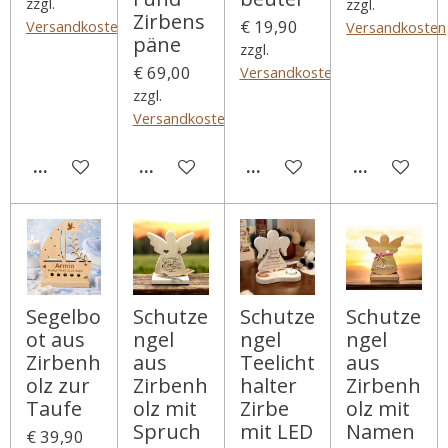
zzgl.
zzgl.
Zirbens
€ 19,90
Versandkosten
Versandkosten
päne
zzgl.
€ 69,00
Versandkosten
zzgl.
Versandkosten
IN DEN WARENKORB
IN DEN WARENKORB
IN DEN WARENKORB
IN DEN WA
Segelbo
Schutze
Schutze
Schutze
ot aus
ngel
ngel
ngel
Zirbenh
aus
Teelicht
aus
olz zur
Zirbenh
halter
Zirbenh
Taufe
olz mit
Zirbe
olz mit
Spruch
mit LED
Namen
€ 39,90