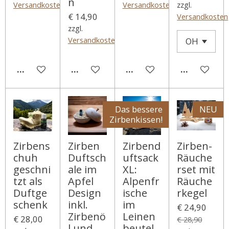
n
Versandkosten
Versandkosten
zzgl.
€ 14,90
Versandkosten
zzgl.
Versandkosten
IN DEN WARENKORB
IN DEN WARENKORB
IN DEN WARENKORB
IN DEN WA
Das bessere
NEU
Zirbenkissen!
Zirbens
Zirben
Zirbend
Zirben-
chuh
Duftsch
uftsack
Räuche
geschni
ale im
XL:
rset mit
tzt als
Apfel
Alpenfr
Räuche
Duftge
Design
ische
rkegel
schenk
inkl.
im
€ 24,90
Zirbenö
Leinen
€ 28,00
€ 28,90
l und
beutel