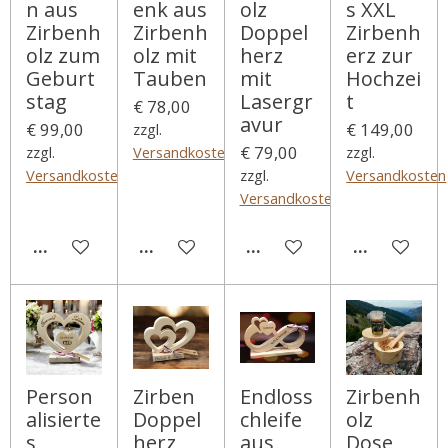
n aus
enk aus
olz
s XXL
Zirbenh
Zirbenh
Doppel
Zirbenh
olz zum
olz mit
herz
erz zur
Geburt
Tauben
mit
Hochzei
stag
Lasergr
t
€ 78,00
avur
€ 99,00
€ 149,00
zzgl.
€ 79,00
zzgl.
Versandkosten
zzgl.
Versandkosten
zzgl.
Versandkosten
Versandkosten
DETAILS ANZEIGEN
DETAILS ANZEIGEN
DETAILS ANZEIGEN
DETAILS A
Person
Zirben
Endloss
Zirbenh
alisierte
Doppel
chleife
olz
s
herz
aus
Dose