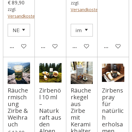
€ 89,90
zzgl.
zzgl.
Versandkosten
Versandkosten
DETAILS ANZEIGEN
DETAILS ANZEIGEN
IN DEN WARENKORB
IN DEN WA
Räuche
Zirbenö
Räuche
Zirbens
rmisch
l 10 ml
rkegel
pray
ung
–
aus
für
Zirbe &
Naturk
Zirbe
natürlic
Weihra
raft aus
mit
h
uch
den
Kerami
erholsa
Alpen
khalter
men