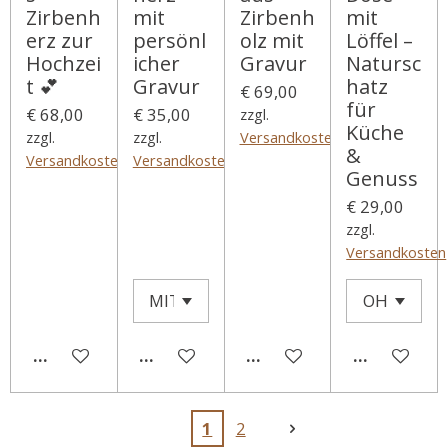
Zirbenh
mit
Zirbenh
mit
erz zur
persönl
olz mit
Löffel –
Hochzei
icher
Gravur
Natursc
t 💕
Gravur
hatz
€ 69,00
für
€ 68,00
€ 35,00
zzgl.
Küche
zzgl.
zzgl.
Versandkosten
&
Versandkosten
Versandkosten
Genuss
€ 29,00
zzgl.
Versandkosten
DETAILS ANZEIGEN
DETAILS ANZEIGEN
DETAILS ANZEIGEN
IN DEN WA
1
2