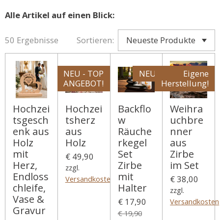
Alle Artikel auf einen Blick:
50 Ergebnisse
Sortieren:
NEU - TOP
NEU
Eigene
ANGEBOT!
Herstellung!
Hochzei
Hochzei
Backflo
Weihra
tsgesch
tsherz
w
uchbre
enk aus
aus
Räuche
nner
Holz
Holz
rkegel
aus
mit
Set
Zirbe
€ 49,90
Herz,
Zirbe
im Set
zzgl.
Endloss
mit
€ 38,00
Versandkosten
chleife,
Halter
zzgl.
Vase &
€ 17,90
Versandkosten
Gravur
€ 19,90