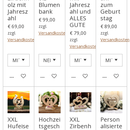
olz mit
Blumen
Jahresz
zum
Jahresz
bank
ahl und
Geburt
ahl
ALLES
stag
€ 99,00
GUTE
€ 69,00
€ 89,00
zzgl.
€ 79,00
zzgl.
Versandkosten
zzgl.
Versandkosten
zzgl.
Versandkosten
Versandkosten
IN DEN WARENKORB
DETAILS ANZEIGEN
DETAILS ANZEIGEN
DETAILS A
XXL
Hochzei
XXL
Person
Hufeise
tsgesch
Zirbenh
alisierte