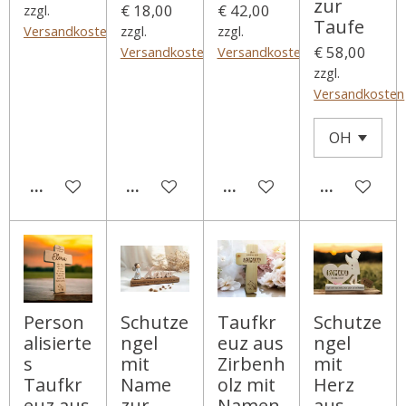
zur
€ 18,00
€ 42,00
zzgl.
Taufe
Versandkosten
zzgl.
zzgl.
€ 58,00
Versandkosten
Versandkosten
zzgl.
Versandkosten
DETAILS ANZEIGEN
IN DEN WARENKORB
IN DEN WARENKORB
DETAILS A
Person
Schutze
Taufkr
Schutze
alisierte
ngel
euz aus
ngel
s
mit
Zirbenh
mit
Taufkr
Name
olz mit
Herz
euz aus
zur
Namen
aus