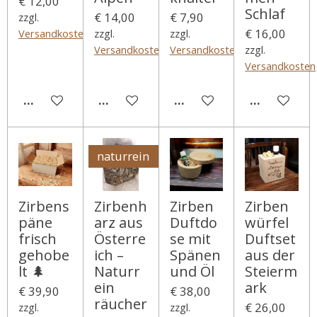
€ 12,00
Schlaf
€ 14,00
€ 7,90
zzgl.
€ 16,00
Versandkosten
zzgl.
zzgl.
Versandkosten
Versandkosten
zzgl.
Versandkosten
IN DEN WARENKORB
IN DEN WARENKORB
IN DEN WARENKORB
IN DEN WA
naturrein
Zirbens
Zirbenh
Zirben
Zirben
päne
arz aus
Duftdo
würfel
frisch
Österre
se mit
Duftset
gehobe
ich –
Spänen
aus der
lt 🌲
Naturr
und Öl
Steierm
ein
ark
€ 39,90
€ 38,00
räucher
€ 26,00
zzgl.
zzgl.