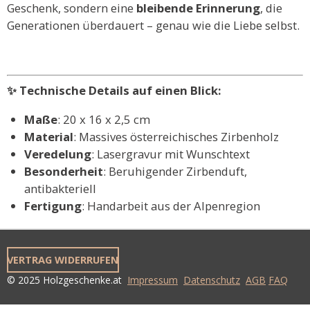
Geschenk, sondern eine
bleibende Erinnerung
, die
Generationen überdauert – genau wie die Liebe selbst.
✨ Technische Details auf einen Blick:
Maße
: 20 x 16 x 2,5 cm
Material
: Massives österreichisches Zirbenholz
Veredelung
: Lasergravur mit Wunschtext
Besonderheit
: Beruhigender Zirbenduft,
antibakteriell
Fertigung
: Handarbeit aus der Alpenregion
VERTRAG WIDERRUFEN
© 2025 Holzgeschenke.at
Impressum
Datenschutz
AGB
FAQ